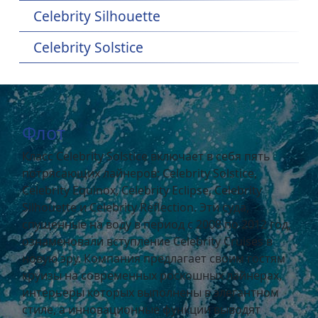
Celebrity Silhouette
Celebrity Solstice
Флот
Класс Celebrity Solstice включает в себя пять
потрясающих лайнеров: Celebrity Solstice,
Celebrity Equinox, Celebrity Eclipse, Celebrity
Silhouette и Celebrity Reflection. Эти суда,
спущенные на воду в период с 2008 по 2012 год,
ознаменовали вступление Celebrity Cruises в
новую эру. Компания предлагает своим гостям
круизы на современных роскошных лайнерах,
интерьеры которых выполнены в элегантном
стиле, а инновационные функции выводят