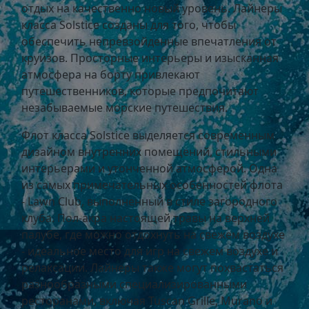
отдых на качественно новый уровень. Лайнеры
класса Solstice созданы для того, чтобы
обеспечить непревзойденные впечатления от
круизов. Просторные интерьеры и изысканная
атмосфера на борту привлекают
путешественников, которые предпочитают
незабываемые морские путешествия.
Флот класса Solstice выделяется современным
дизайном внутренних помещений, стильными
интерьерами и утонченной атмосферой. Одна
из самых примечательных особенностей флота
- Lawn Club, выполненный в стиле загородного
клуба. Пол-акра настоящей травы на верхней
палубе, где можно отдохнуть на свежем воздухе
- идеальное место для игр на свежем воздухе и
релаксации. Лайнеры также могут похвастаться
разнообразными специализированными
ресторанами, включая Tuscan Grille, Murano и