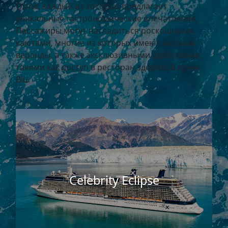
Qsine, каждый из которых предлагает
уникальные гастрономические впечатления.
Пассажиры могут насладиться роскошными
каютами, многие из которых имеют частные
веранды, а также эксклюзивными удобствами,
такими как доступ в ресторан здоровой кухни
Blu.
Celebrity Eclipse