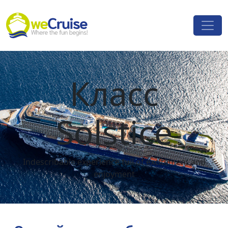
Skip to content
Main
Navigation
Класс
Solstice
Indescribable experience full of excitement and
enjoyment