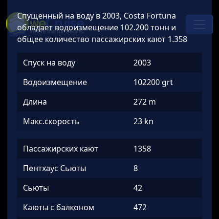
Skip to content
Спущенный на воду в 2003, Costa Fortuna
Main
обладает водоизмещение 102.200 тонн и
Navigation
общее количество пассажирских кают 1.358
Спуск на воду
2003
Водоизмещение
102200 grt
Длина
272 m
Макс.скорость
23 kn
Пассажирских кают
1358
Пентхаус Сьюты
8
Сьюты
42
Каюты с балконом
472