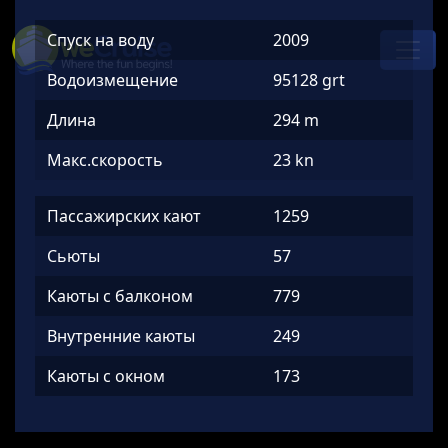
Skip to content
Спуск на воду
2009
Main
Navigation
Водоизмещение
95128 grt
Длина
294 m
Макс.скорость
23 kn
Пассажирских кают
1259
Сьюты
57
Каюты с балконом
779
Внутренние каюты
249
Каюты с окном
173