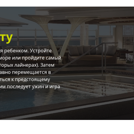
ту
ся ребенком. Устройте
 море или пройдите самый
торых лайнерах). Затем
лавно перемещается в
иться к предстоящему
им последует ужин и игра