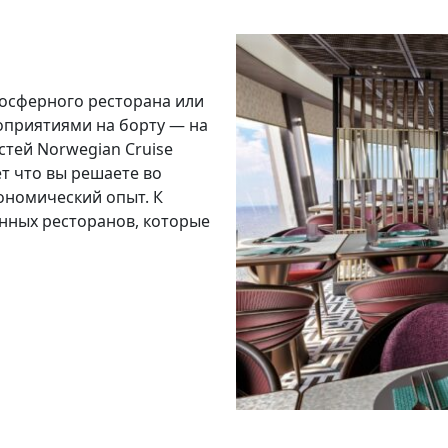
осферного ресторана или
оприятиями на борту — на
остей Norwegian Cruise
ает что вы решаете во
рономический опыт. К
нных ресторанов, которые