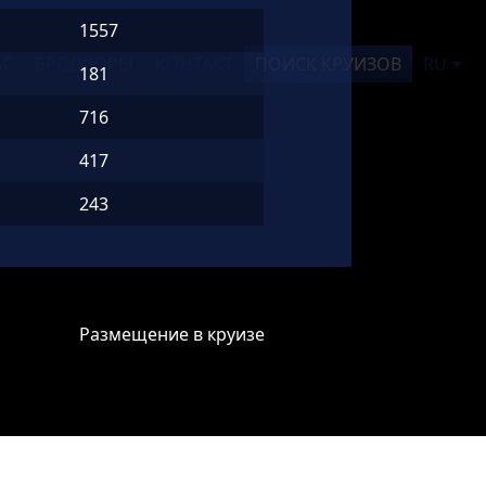
1557
АС
БРОШЮРЫ
КОНТАКТ
ПОИСК КРУИЗОВ
RU
181
716
417
243
Размещение в круизе