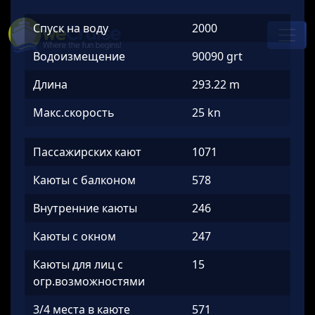
Skip to content
Спуск на воду
2000
Main
Navigation
Водоизмещение
90090 grt
Длина
293.22 m
Макс.скорость
25 kn
Пассажирских кают
1071
Каюты с балконом
578
Внутренние каюты
246
Каюты с окном
247
Каюты для лиц с
15
огр.возможностями
3/4 места в каюте
571