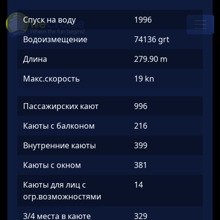
Skip to content
Спуск на воду
1996
Main
Navigation
Водоизмещение
74136 grt
Длина
279.90 m
Макс.скорость
19 kn
Пассажирских кают
996
Каюты с балконом
216
Внутренние каюты
399
Каюты с окном
381
Каюты для лиц с
14
огр.возможностями
3/4 места в каюте
329